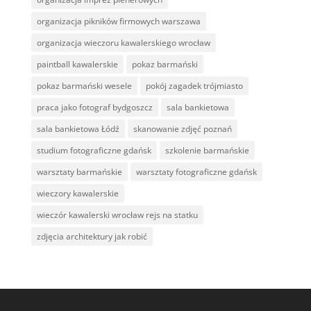
organizacja pikników firmowych warszawa
organizacja wieczoru kawalerskiego wrocław
paintball kawalerskie
pokaz barmański
pokaz barmański wesele
pokój zagadek trójmiasto
praca jako fotograf bydgoszcz
sala bankietowa
sala bankietowa Łódź
skanowanie zdjęć poznań
studium fotograficzne gdańsk
szkolenie barmańskie
warsztaty barmańskie
warsztaty fotograficzne gdańsk
wieczory kawalerskie
wieczór kawalerski wrocław rejs na statku
zdjęcia architektury jak robić