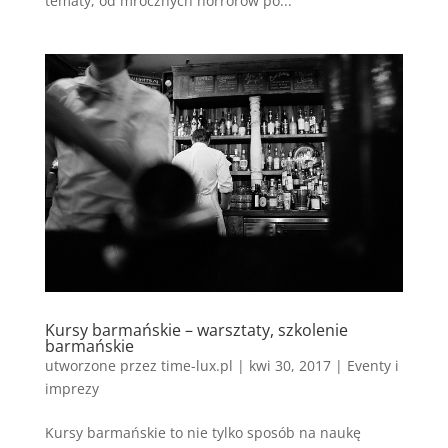
tematy, od mrocznych horrorów po...
Kursy barmańskie – warsztaty, szkolenie
barmańskie
utworzone przez
time-lux.pl
|
kwi 30, 2017
|
Eventy i
imprezy
Kursy barmańskie to nie tylko sposób na naukę