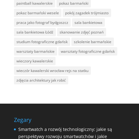
paintball kawalerskie
pokaz barmański
pokaz barmański wesele
pokój zagadek trójmiasto
praca jako fotograf bydgoszcz
sala bankietowa
sala bankietowa Łódź
skanowanie zdjęć poznań
studium fotograficzne gdańsk
szkolenie barmańskie
warsztaty barmańskie
warsztaty fotograficzne gdańsk
wieczory kawalerskie
wieczór kawalerski wrocław rejs na statku
zdjęcia architektury jak robić
Zegary
Smartwatch a rozwój technologiczny: jakie są
perspektywy rozwoju smartwatchów i jakie