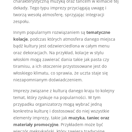
charakterystyczną muzyką oraz tańcem w klimacie tej
dekady. Tego typu imprezy przyciągają uwagę i
tworzą wesołą atmosferę, sprzyjając integracji
zespołu.
Innym popularnym rozwiązaniem są
tematyczne
kolacje
, podczas których atmosfera danego miejsca
bądź kultury jest odzwierciedlona w całym menu
oraz dekoracjach. Na przykład, kolacje w stylu
włoskim mogą zawierać dania takie jak pasta czy
tiramisu, a ich otoczenie przystosowane jest do
włoskiego klimatu, co sprawia, że uczta staje się
niezapomnianym doświadczeniem.
Imprezy związane z kulturą danego kraju to kolejny
temat, który zyskuje na popularności. W tym
przypadku organizatorzy mogą wybrać jedną
konkretna kulturę i dostosować do niej wszystkie
elementy imprezy, takie jak
muzyka, taniec oraz
materiały promocyjne
. Przykładem może być
wieczór meksykański, który zawiera tradycyjne