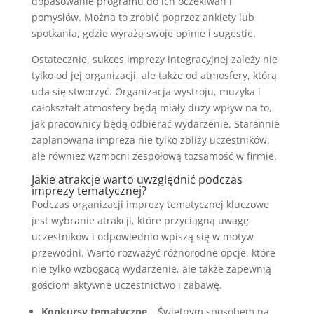
dopasowanie programu do ich oczekiwań i
pomysłów. Można to zrobić poprzez ankiety lub
spotkania, gdzie wyrażą swoje opinie i sugestie.
Ostatecznie, sukces imprezy integracyjnej zależy nie
tylko od jej organizacji, ale także od atmosfery, którą
uda się stworzyć. Organizacja wystroju, muzyka i
całokształt atmosfery będą miały duży wpływ na to,
jak pracownicy będą odbierać wydarzenie. Starannie
zaplanowana impreza nie tylko zbliży uczestników,
ale również wzmocni zespołową tożsamość w firmie.
Jakie atrakcje warto uwzględnić podczas
imprezy tematycznej?
Podczas organizacji imprezy tematycznej kluczowe
jest wybranie atrakcji, które przyciągną uwagę
uczestników i odpowiednio wpiszą się w motyw
przewodni. Warto rozważyć różnorodne opcje, które
nie tylko wzbogacą wydarzenie, ale także zapewnią
gościom aktywne uczestnictwo i zabawę.
Konkursy tematyczne
– Świetnym sposobem na