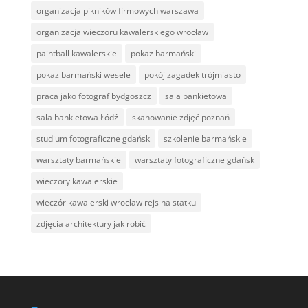
organizacja pikników firmowych warszawa
organizacja wieczoru kawalerskiego wrocław
paintball kawalerskie
pokaz barmański
pokaz barmański wesele
pokój zagadek trójmiasto
praca jako fotograf bydgoszcz
sala bankietowa
sala bankietowa Łódź
skanowanie zdjęć poznań
studium fotograficzne gdańsk
szkolenie barmańskie
warsztaty barmańskie
warsztaty fotograficzne gdańsk
wieczory kawalerskie
wieczór kawalerski wrocław rejs na statku
zdjęcia architektury jak robić