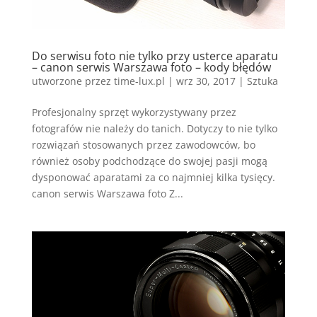
Do serwisu foto nie tylko przy usterce aparatu
– canon serwis Warszawa foto – kody błędów
utworzone przez
time-lux.pl
|
wrz 30, 2017
|
Sztuka
Profesjonalny sprzęt wykorzystywany przez
fotografów nie należy do tanich. Dotyczy to nie tylko
rozwiązań stosowanych przez zawodowców, bo
również osoby podchodzące do swojej pasji mogą
dysponować aparatami za co najmniej kilka tysięcy.
canon serwis Warszawa foto Z...