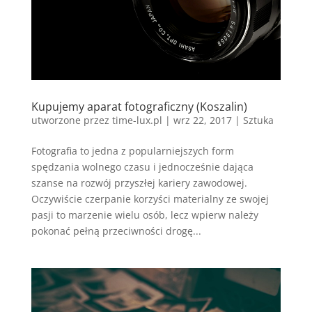
Kupujemy aparat fotograficzny (Koszalin)
utworzone przez
time-lux.pl
|
wrz 22, 2017
|
Sztuka
Fotografia to jedna z popularniejszych form
spędzania wolnego czasu i jednocześnie dająca
szanse na rozwój przyszłej kariery zawodowej.
Oczywiście czerpanie korzyści materialny ze swojej
pasji to marzenie wielu osób, lecz wpierw należy
pokonać pełną przeciwności drogę...