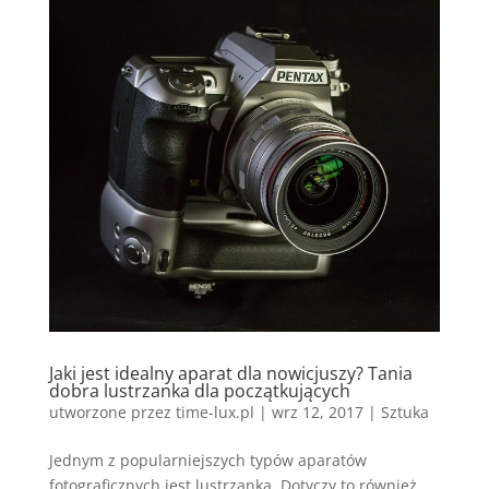
Jaki jest idealny aparat dla nowicjuszy? Tania
dobra lustrzanka dla początkujących
utworzone przez
time-lux.pl
|
wrz 12, 2017
|
Sztuka
Jednym z popularniejszych typów aparatów
fotograficznych jest lustrzanka. Dotyczy to również