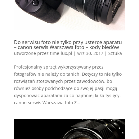
Do serwisu foto nie tylko przy usterce aparatu
– canon serwis Warszawa foto – kody błędów
utworzone przez
time-lux.pl
|
wrz 30, 2017
|
Sztuka
Profesjonalny sprzęt wykorzystywany przez
fotografów nie należy do tanich. Dotyczy to nie tylko
rozwiązań stosowanych przez zawodowców, bo
również osoby podchodzące do swojej pasji mogą
dysponować aparatami za co najmniej kilka tysięcy.
canon serwis Warszawa foto Z...