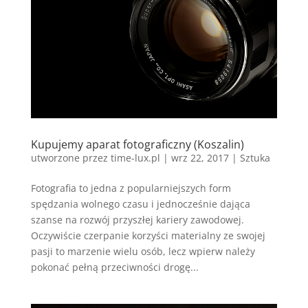
Kupujemy aparat fotograficzny (Koszalin)
utworzone przez
time-lux.pl
|
wrz 22, 2017
|
Sztuka
Fotografia to jedna z popularniejszych form
spędzania wolnego czasu i jednocześnie dająca
szanse na rozwój przyszłej kariery zawodowej.
Oczywiście czerpanie korzyści materialny ze swojej
pasji to marzenie wielu osób, lecz wpierw należy
pokonać pełną przeciwności drogę...