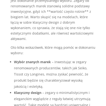
jest dokonanie przemyślanego wyboru. Zegary od
renomowanych marek stanowią solidne podstawy
inwestycyjne, gdyż ich **wartość często rośnie** z
biegiem lat. Warto skupić się na modelach, które
łączą w sobie klasyczny design z dobrym
wykonaniem, co sprawia, że stają się one nie tylko
estetycznymi dodatkami, ale również wartościowymi
aktywami.
Oto kilka wskazówek, które mogą pomóc w dokonaniu
wyboru:
Wybór znanych marek
– inwestując w zegary
renomowanych producentów, takich jak Seiko,
Tissot czy Longines, można zyskać pewność, że
produkt będzie się charakteryzował wysoką
jakością i estetyką.
Klasyczny design
– zegary o minimalistycznym i
eleganckim wyglądzie z reguły łatwiej utrzymują
wartość. Takie modele są bardziej uniwersalne i