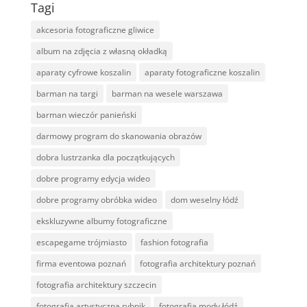
Tagi
akcesoria fotograficzne gliwice
album na zdjęcia z własną okładką
aparaty cyfrowe koszalin
aparaty fotograficzne koszalin
barman na targi
barman na wesele warszawa
barman wieczór panieński
darmowy program do skanowania obrazów
dobra lustrzanka dla początkujących
dobre programy edycja wideo
dobre programy obróbka wideo
dom weselny łódź
ekskluzywne albumy fotograficzne
escapegame trójmiasto
fashion fotografia
firma eventowa poznań
fotografia architektury poznań
fotografia architektury szczecin
fotografia artystyczna rybnik
fotografia mody łódź