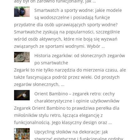
aby był on zarówno funkcjonalny, jak …
Smartwatch a sporty wodne: jakie modele
są wodoszczelne i posiadają funkcje
przydatne dla osób uprawiających sporty wodne?
Smartwatche zyskują na popularności, szczególnie
wśród osób aktywnych, które nie boją się wyzwań
związanych ze sportami wodnymi. Wybór …
Historia zegarków: od słonecznych zegarów
po smartwatche
Zegarki to nie tylko narzędzia do mierzenia czasu, ale
także fascynująca podróż przez wieki. Od prostych
zegarów słonecznych, …
Orient Bambino – zegarek retro: cechy
charakterystyczne i opinie użytkowników
Zegarek Orient Bambino to prawdziwa perełka dla
miłośników stylu retro, łącząca elegancję z
funkcjonalnością. Jego klasyczny design oraz …
Upcycling słoików na dekoracje: jak
stworzyć estetyczne i funkcjonalne ozdoby