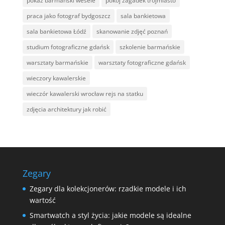
pokaz barmański wesele
pokój zagadek trójmiasto
praca jako fotograf bydgoszcz
sala bankietowa
sala bankietowa Łódź
skanowanie zdjęć poznań
studium fotograficzne gdańsk
szkolenie barmańskie
warsztaty barmańskie
warsztaty fotograficzne gdańsk
wieczory kawalerskie
wieczór kawalerski wrocław rejs na statku
zdjęcia architektury jak robić
Zegary
Zegary dla kolekcjonerów: rzadkie modele i ich
wartość
Smartwatch a styl życia: jakie modele są idealne