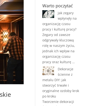
Warto poczytać
Jak zegary
wpłynęły na
organizację czasu
pracy i kulturę pracy?
Zegary od zawsze
odgrywały kluczową
rolę w naszym życiu,
jednak ich wpływ na
organizację czasu
pracy oraz kulturę …
Dekoracje
ścienne z
metalu DIY: jak
stworzyć trwałe i
oryginalne ozdoby krok
skie
po kroku
Tworzenie dekoracji