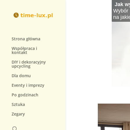
Modne
Histo
Najdro
Jak wy
Zegar
Jak db
Zegark
Zegarki
Zegarki
W świec
Wybór i
Decyzj
Zegarek
Zegarki
dodatki
prostyc
się sym
na jak
rodzaj
Aby móg
prowad
Strona główna
Współpraca i
kontakt
DIY i dekoracyjny
upcycling
Dla domu
Eventy i imprezy
Po godzinach
Sztuka
Zegary