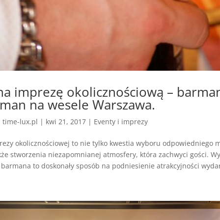
a imprezę okolicznościową – barma
arman na wesele Warszawa.
z
time-lux.pl
|
kwi 21, 2017
|
Eventy i imprezy
ezy okolicznościowej to nie tylko kwestia wyboru odpowiedniego m
akże stworzenia niezapomnianej atmosfery, która zachwyci gości. W
 barmana to doskonały sposób na podniesienie atrakcyjności wydarz