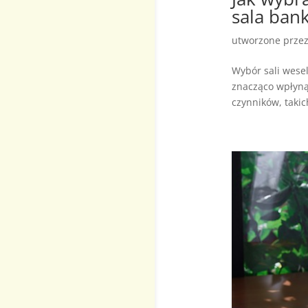
sala ban
utworzone prze
Wybór sali wese
znacząco wpłynąć
czynników, takich