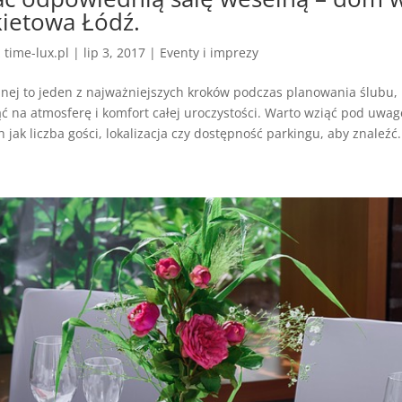
kietowa Łódź.
z
time-lux.pl
|
lip 3, 2017
|
Eventy i imprezy
lnej to jeden z najważniejszych kroków podczas planowania ślubu,
 na atmosferę i komfort całej uroczystości. Warto wziąć pod uwag
 jak liczba gości, lokalizacja czy dostępność parkingu, aby znaleźć.