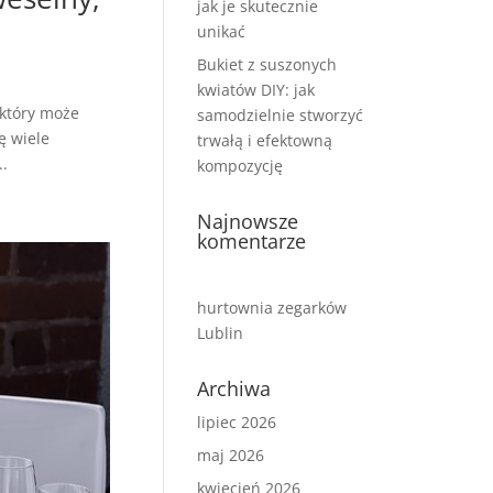
jak je skutecznie
unikać
Bukiet z suszonych
kwiatów DIY: jak
 który może
samodzielnie stworzyć
ę wiele
trwałą i efektowną
..
kompozycję
Najnowsze
komentarze
hurtownia zegarków
Lublin
Archiwa
lipiec 2026
maj 2026
kwiecień 2026