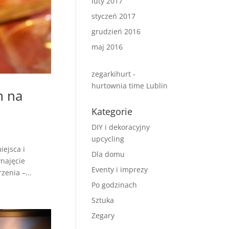
luty 2017
styczeń 2017
grudzień 2016
maj 2016
zegarkihurt -
hurtownia time Lublin
n na
Kategorie
DIY i dekoracyjny
upcycling
iejsca i
Dla domu
ynajęcie
Eventy i imprezy
enia –...
Po godzinach
Sztuka
Zegary