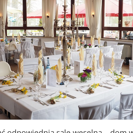
ać odpowiednią salę weselną – dom w