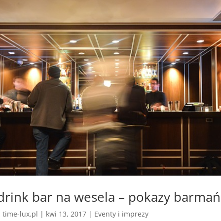
drink bar na wesela – pokazy barmań
z
time-lux.pl
|
kwi 13, 2017
|
Eventy i imprezy