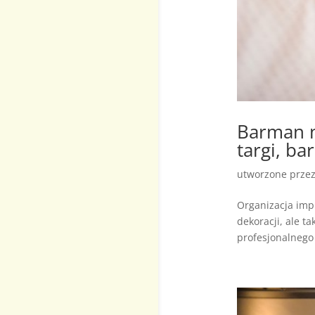
Barman n
targi, b
utworzone prze
Organizacja impr
dekoracji, ale t
profesjonalnego