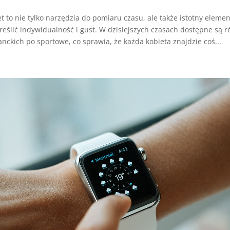
t to nie tylko narzędzia do pomiaru czasu, ale także istotny element 
reślić indywidualność i gust. W dzisiejszych czasach dostępne są 
nckich po sportowe, co sprawia, że każda kobieta znajdzie coś...