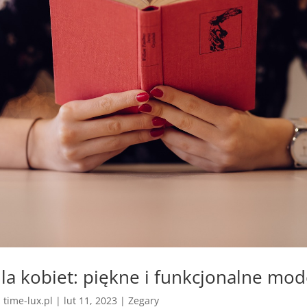
dla kobiet: piękne i funkcjonalne mod
z
time-lux.pl
|
lut 11, 2023
|
Zegary