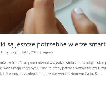
rki są jeszcze potrzebne w erze smar
z
time-lux.pl
|
lut 1, 2023
|
Zegary
ów, które oferują nam niemal wszystko, wielu z nas zadaje sobie p
ki wciąż mają rację bytu. Choć telefony potrafią wyświetlić czas, ze
l, które mogą być nieocenione w naszym codziennym życiu. Są...