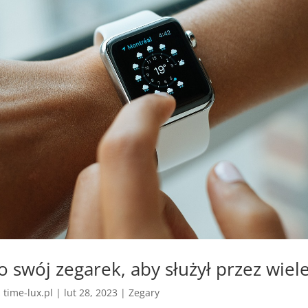
o swój zegarek, aby służył przez wiele
z
time-lux.pl
|
lut 28, 2023
|
Zegary