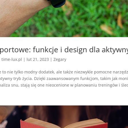
sportowe: funkcje i design dla aktywn
z
time-lux.pl
|
lut 21, 2023
|
Zegary
e to nie tylko modny dodatek, ale także niezwykle pomocne narzędz
tywny tryb życia. Dzięki zaawansowanym funkcjom, takim jak mon
naliza snu, stają się one nieocenione w planowaniu treningów i śled