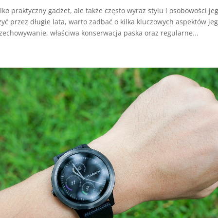
ylko praktyczny gadżet, ale także często wyraz stylu i osobowości jeg
yć przez długie lata, warto zadbać o kilka kluczowych aspektów jeg
echowywanie, właściwa konserwacja paska oraz regularne...