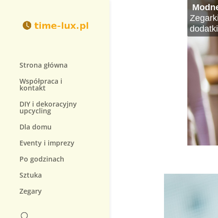
Modne
Histo
Najdro
Jak wy
Zegar
Jak db
Zegark
Zegarki
Zegarki
W świec
Wybór i
Decyzj
Zegarek
Zegarki
dodatki
prostyc
się sym
na jak
rodzaj
Aby móg
prowad
Strona główna
Współpraca i
kontakt
DIY i dekoracyjny
upcycling
Dla domu
Eventy i imprezy
Po godzinach
Sztuka
Zegary