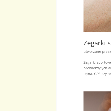
Zegarki 
utworzone prze
Zegarki sportow
prowadzących ak
tętna, GPS czy a