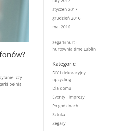
luty 2017
styczeń 2017
grudzień 2016
maj 2016
zegarkihurt -
hurtownia time Lublin
tfonów?
Kategorie
DIY i dekoracyjny
ytanie, czy
upcycling
garki pełnią
Dla domu
Eventy i imprezy
Po godzinach
Sztuka
Zegary