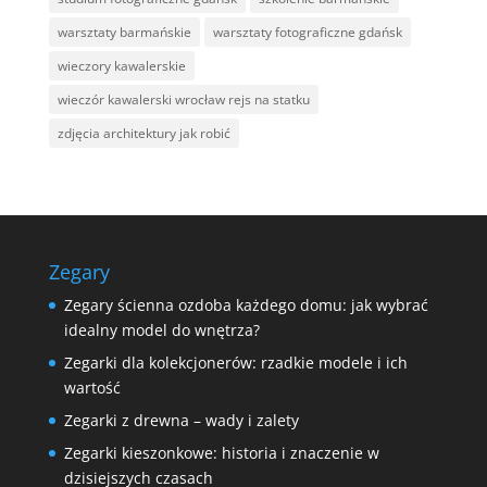
warsztaty barmańskie
warsztaty fotograficzne gdańsk
wieczory kawalerskie
wieczór kawalerski wrocław rejs na statku
zdjęcia architektury jak robić
Zegary
Zegary ścienna ozdoba każdego domu: jak wybrać
idealny model do wnętrza?
Zegarki dla kolekcjonerów: rzadkie modele i ich
wartość
Zegarki z drewna – wady i zalety
Zegarki kieszonkowe: historia i znaczenie w
dzisiejszych czasach