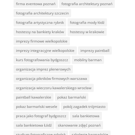
firma eventowa poznań
fotografia architektury poznań
fotografia architektury szczecin
fotografia artystyczna rybnik
fotografia mody łódź
hostessy na bankiety kraków
hostessy w krakowie
imprezy firmowe wielkopolskie
imprezy integracyjne wielkopolskie
imprezy paintball
kurs fotografowania bydgoszcz
mobilny barman
organizacja imprez plenerowych
organizacja pikników firmowych warszawa
organizacja wieczoru kawalerskiego wrocław
paintball kawalerskie
pokaz barmański
pokaz barmański wesele
pokój zagadek trójmiasto
praca jako fotograf bydgoszcz
sala bankietowa
sala bankietowa Łódź
skanowanie zdjęć poznań
studium fotograficzne gdańsk
szkolenie barmańskie