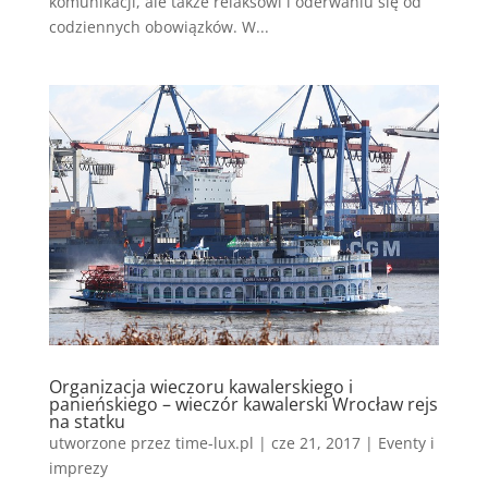
komunikacji, ale także relaksowi i oderwaniu się od
codziennych obowiązków. W...
Organizacja wieczoru kawalerskiego i
panieńskiego – wieczór kawalerski Wrocław rejs
na statku
utworzone przez
time-lux.pl
|
cze 21, 2017
|
Eventy i
imprezy