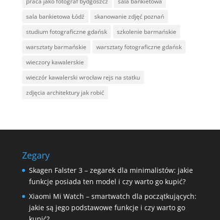
praca jako fotograf bydgoszcz
sala bankietowa
sala bankietowa Łódź
skanowanie zdjęć poznań
studium fotograficzne gdańsk
szkolenie barmańskie
warsztaty barmańskie
warsztaty fotograficzne gdańsk
wieczory kawalerskie
wieczór kawalerski wrocław rejs na statku
zdjęcia architektury jak robić
Zegary
Skagen Falster 3 – zegarek dla minimalistów: jakie
funkcje posiada ten model i czy warto go kupić?
Xiaomi Mi Watch – smartwatch dla początkujących:
jakie są jego podstawowe funkcje i czy warto go
kupić?