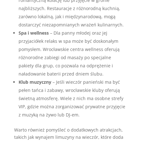
romantyczną kolację lub przyjęcie w gronie
najbliższych. Restauracje z różnorodną kuchnią,
zarówno lokalną, jak i międzynarodową, mogą
dostarczyć niezapomnianych wrażeń kulinarnych.
Spa i wellness
– Dla panny młodej oraz jej
przyjaciółek relaks w spa może być doskonałym
pomysłem. Wrocławskie centra wellness oferują
różnorodne zabiegi od masaży po specjalne
pakiety dla grup, co pozwala na odprężenie i
naładowanie baterii przed dniem ślubu.
Klub muzyczny
– Jeśli wieczór panieński ma być
pełen tańca i zabawy, wrocławskie kluby oferują
świetną atmosferę. Wiele z nich ma osobne strefy
VIP, gdzie można zorganizować prywatne przyjęcie
z muzyką na żywo lub DJ-em.
Warto również pomyśleć o dodatkowych atrakcjach,
takich jak wynajem limuzyny na wieczór, które doda