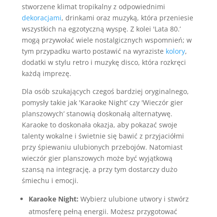
stworzene klimat tropikalny z odpowiednimi
dekoracjami
, drinkami oraz muzyką, która przeniesie
wszystkich na egzotyczną wyspę. Z kolei 'Lata 80.’
mogą przywołać wiele nostalgicznych wspomnień; w
tym przypadku warto postawić na wyraziste
kolory
,
dodatki w stylu retro i muzykę disco, która rozkręci
każdą imprezę.
Dla osób szukających czegoś bardziej oryginalnego,
pomysły takie jak 'Karaoke Night’ czy 'Wieczór gier
planszowych’ stanowią doskonałą alternatywę.
Karaoke to doskonała okazja, aby pokazać swoje
talenty wokalne i świetnie się bawić z przyjaciółmi
przy śpiewaniu ulubionych przebojów. Natomiast
wieczór gier planszowych może być wyjątkową
szansą na integrację, a przy tym dostarczy dużo
śmiechu i emocji.
Karaoke Night:
Wybierz ulubione utwory i stwórz
atmosferę pełną energii. Możesz przygotować