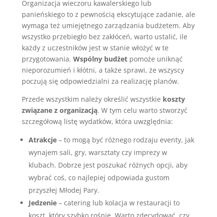
Organizacja wieczoru kawalerskiego lub
panieńskiego to z pewnością ekscytujące zadanie, ale
wymaga też umiejętnego zarządzania budżetem. Aby
wszystko przebiegło bez zakłóceń, warto ustalić, ile
każdy z uczestników jest w stanie włożyć w te
przygotowania.
Wspólny budżet
pomoże uniknąć
nieporozumień i kłótni, a także sprawi, że wszyscy
poczują się odpowiedzialni za realizację planów.
Przede wszystkim należy określić wszystkie
koszty
związane z organizacją
. W tym celu warto stworzyć
szczegółową listę wydatków, która uwzględnia:
Atrakcje
– to mogą być różnego rodzaju eventy, jak
wynajem sali, gry, warsztaty czy imprezy w
klubach. Dobrze jest poszukać różnych opcji, aby
wybrać coś, co najlepiej odpowiada gustom
przyszłej Młodej Pary.
Jedzenie
– catering lub kolacja w restauracji to
koszt, który szybko rośnie. Warto zdecydować, czy