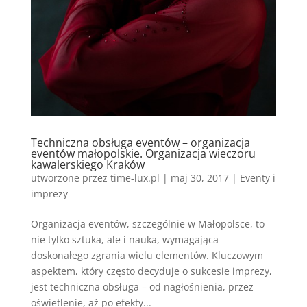
Techniczna obsługa eventów – organizacja
eventów małopolskie. Organizacja wieczoru
kawalerskiego Kraków
utworzone przez
time-lux.pl
|
maj 30, 2017
|
Eventy i
imprezy
Organizacja eventów, szczególnie w Małopolsce, to
nie tylko sztuka, ale i nauka, wymagająca
doskonałego zgrania wielu elementów. Kluczowym
aspektem, który często decyduje o sukcesie imprezy,
jest techniczna obsługa – od nagłośnienia, przez
oświetlenie, aż po efekty...