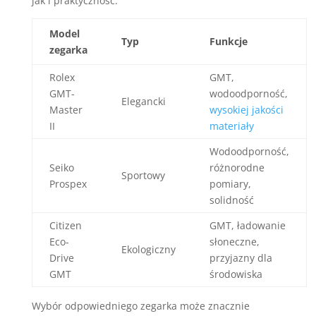
jak i praktyczność.
Model
Typ
Funkcje
zegarka
Rolex
GMT,
GMT-
wodoodporność,
Elegancki
Master
wysokiej jakości
II
materiały
Wodoodporność,
Seiko
różnorodne
Sportowy
Prospex
pomiary,
solidność
Citizen
GMT, ładowanie
Eco-
słoneczne,
Ekologiczny
Drive
przyjazny dla
GMT
środowiska
Wybór odpowiedniego zegarka może znacznie