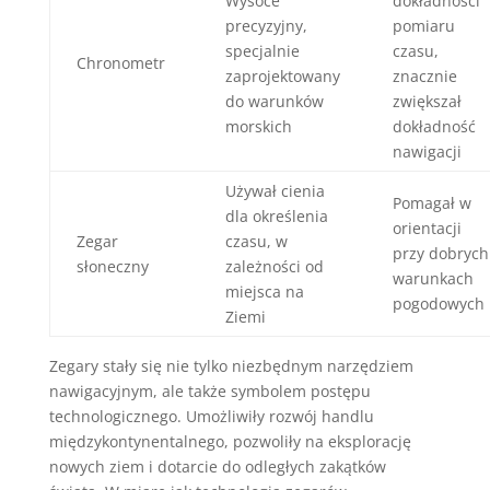
Wysoce
dokładności
precyzyjny,
pomiaru
specjalnie
czasu,
Chronometr
zaprojektowany
znacznie
do warunków
zwiększał
morskich
dokładność
nawigacji
Używał cienia
Pomagał w
dla określenia
orientacji
Zegar
czasu, w
przy dobrych
słoneczny
zależności od
warunkach
miejsca na
pogodowych
Ziemi
Zegary stały się nie tylko niezbędnym narzędziem
nawigacyjnym, ale także symbolem postępu
technologicznego. Umożliwiły rozwój handlu
międzykontynentalnego, pozwoliły na eksplorację
nowych ziem i dotarcie do odległych zakątków