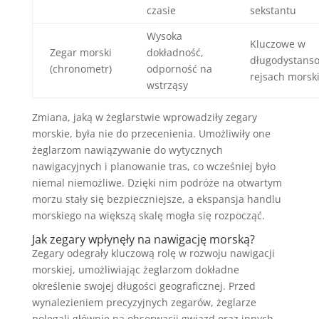
czasie
sekstantu
Wysoka
Kluczowe w
Zegar morski
dokładność,
długodystans
(chronometr)
odporność na
rejsach morsk
wstrząsy
Zmiana, jaką w żeglarstwie wprowadziły zegary
morskie, była nie do przecenienia. Umożliwiły one
żeglarzom nawiązywanie do wytycznych
nawigacyjnych i planowanie tras, co wcześniej było
niemal niemożliwe. Dzięki nim podróże na otwartym
morzu stały się bezpieczniejsze, a ekspansja handlu
morskiego na większą skalę mogła się rozpocząć.
Jak zegary wpłynęły na nawigację morską?
Zegary odegrały kluczową rolę w rozwoju nawigacji
morskiej, umożliwiając żeglarzom dokładne
określenie swojej długości geograficznej. Przed
wynalezieniem precyzyjnych zegarów, żeglarze
polegali głównie na obserwacji gwiazd oraz innych