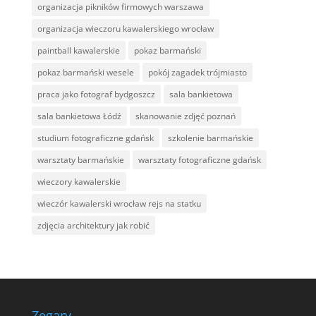
organizacja pikników firmowych warszawa
organizacja wieczoru kawalerskiego wrocław
paintball kawalerskie
pokaz barmański
pokaz barmański wesele
pokój zagadek trójmiasto
praca jako fotograf bydgoszcz
sala bankietowa
sala bankietowa Łódź
skanowanie zdjęć poznań
studium fotograficzne gdańsk
szkolenie barmańskie
warsztaty barmańskie
warsztaty fotograficzne gdańsk
wieczory kawalerskie
wieczór kawalerski wrocław rejs na statku
zdjęcia architektury jak robić
Zegary