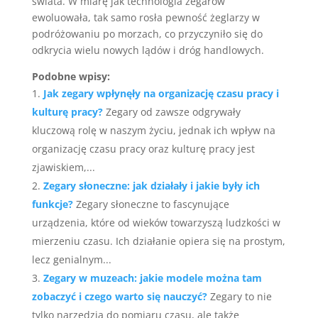
świata. W miarę jak technologia zegarów
ewoluowała, tak samo rosła pewność żeglarzy w
podróżowaniu po morzach, co przyczyniło się do
odkrycia wielu nowych lądów i dróg handlowych.
Podobne wpisy:
Jak zegary wpłynęły na organizację czasu pracy i
kulturę pracy?
Zegary od zawsze odgrywały
kluczową rolę w naszym życiu, jednak ich wpływ na
organizację czasu pracy oraz kulturę pracy jest
zjawiskiem,...
Zegary słoneczne: jak działały i jakie były ich
funkcje?
Zegary słoneczne to fascynujące
urządzenia, które od wieków towarzyszą ludzkości w
mierzeniu czasu. Ich działanie opiera się na prostym,
lecz genialnym...
Zegary w muzeach: jakie modele można tam
zobaczyć i czego warto się nauczyć?
Zegary to nie
tylko narzędzia do pomiaru czasu, ale także