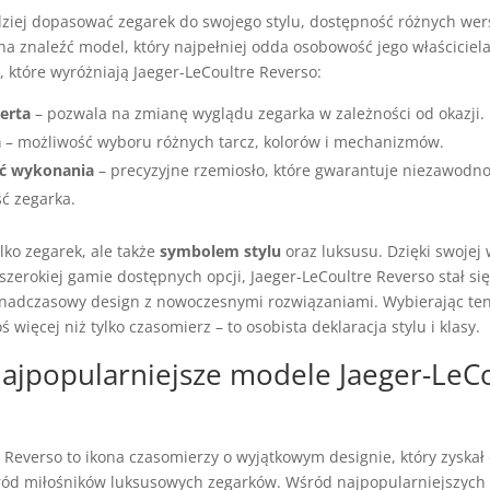
ziej dopasować zegarek do swojego stylu, dostępność różnych wers
a znaleźć model, który najpełniej odda osobowość jego właściciela.
 które wyróżniają Jaeger-LeCoultre Reverso:
erta
– pozwala na zmianę wyglądu zegarka w zależności od okazji.
a
– możliwość wyboru różnych tarcz, kolorów i mechanizmów.
ć wykonania
– precyzyjne rzemiosło, które gwarantuje niezawodno
ć zegarka.
ylko zegarek, ale także
symbolem stylu
oraz luksusu. Dzięki swojej
 szerokiej gamie dostępnych opcji, Jaeger-LeCoultre Reverso stał się
onadczasowy design z nowoczesnymi rozwiązaniami. Wybierając ten
 więcej niż tylko czasomierz – to osobista deklaracja stylu i klasy.
 najpopularniejsze modele Jaeger-LeC
e Reverso to ikona czasomierzy o wyjątkowym designie, który zyska
ód miłośników luksusowych zegarków. Wśród najpopularniejszych