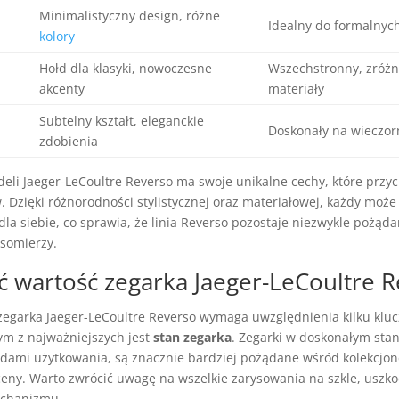
Minimalistyczny design, różne
Idealny do formalnych 
kolory
Hołd dla klasyki, nowoczesne
Wszechstronny, zróż
akcenty
materiały
Subtelny kształt, eleganckie
Doskonały na wieczor
zdobienia
eli Jaeger-LeCoultre Reverso ma swoje unikalne cechy, które przyc
 Dzięki różnorodności stylistycznej oraz materiałowej, każdy może
dla siebie, co sprawia, że linia Reverso pozostaje niezwykle pożąd
somierzy.
ić wartość zegarka Jaeger-LeCoultre 
zegarka Jaeger-LeCoultre Reverso wymaga uwzględnienia kilku klu
ym z najważniejszych jest
stan zegarka
. Zegarki w doskonałym stan
dami użytkowania, są znacznie bardziej pożądane wśród kolekcjo
ceny. Warto zwrócić uwagę na wszelkie zarysowania na szkle, uszk
chanizmu.