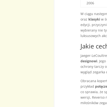
2006
W ciągu następny
oraz
klasyki
w św
edycji, przyczyn
wybierany nie ty
luksusowych akc
Jakie ce
Jaeger-LeCoultre
designowi
. Jego
ochrony tarczy 
wygląd zegarka 
Obracana koperta
przykład
połącze
co sprawia, że s
wersji, Reverso
miłośników zega