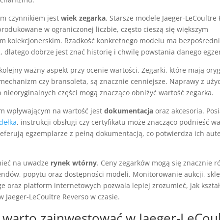
ym czynnikiem jest
wiek zegarka
. Starsze modele Jaeger-LeCoultre 
produkowane w ograniczonej liczbie, często cieszą się większym
m kolekcjonerskim. Rzadkość konkretnego modelu ma bezpośredni
 dlatego dobrze jest znać historię i chwilę powstania danego egz
kolejny ważny aspekt przy ocenie wartości. Zegarki, które mają oryg
, mechanizm czy bransoleta, są znacznie cenniejsze. Naprawy z uży
 nieoryginalnych części mogą znacząco obniżyć wartość zegarka.
m wpływającym na wartość jest
dokumentacja
oraz akcesoria. Pos
dełka
, instrukcji obsługi czy certyfikatu może znacząco podnieść w
referują egzemplarze z pełną dokumentacją, co potwierdza ich aut
mieć na uwadze
rynek wtórny
. Ceny zegarków mogą się znacznie r
rendów, popytu oraz dostępności modeli. Monitorowanie aukcji, skl
e oraz platform internetowych pozwala lepiej zrozumieć, jak kształ
w Jaeger-LeCoultre Reverso w czasie.
 warto zainwestować w Jaeger-LeCoul