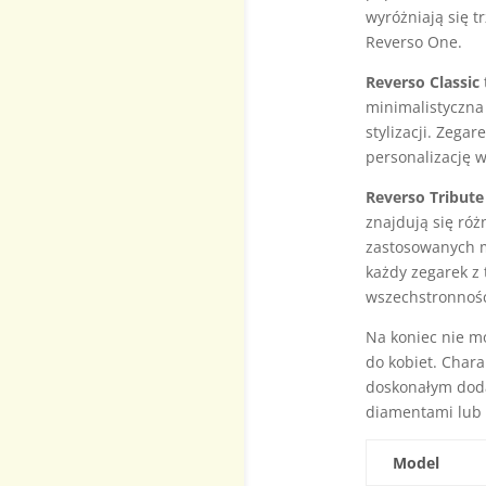
wyróżniają się t
Reverso One.
Reverso Classic
minimalistyczna
stylizacji. Zega
personalizację 
Reverso Tribute
znajdują się ró
zastosowanych ma
każdy zegarek z 
wszechstronności
Na koniec nie 
do kobiet. Chara
doskonałym doda
diamentami lub 
Model