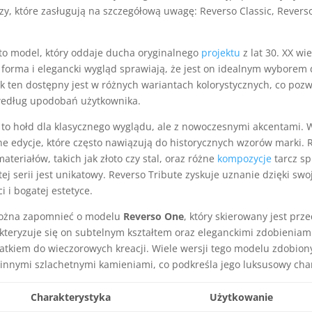
rzy, które zasługują na szczegółową uwagę: Reverso Classic, Revers
to model, który oddaje ducha oryginalnego
projektu
z lat 30. XX wi
 forma i elegancki wygląd sprawiają, że jest on idealnym wyborem
rek ten dostępny jest w różnych wariantach kolorystycznych, co pozw
według upodobań użytkownika.
to hołd dla klasycznego wyglądu, ale z nowoczesnymi akcentami.
żne edycje, które często nawiązują do historycznych wzorów marki.
teriałów, takich jak złoto czy stal, oraz różne
kompozycje
tarcz sp
tej serii jest unikatowy. Reverso Tribute zyskuje uznanie dzięki swo
 i bogatej estetyce.
można zapomnieć o modelu
Reverso One
, który skierowany jest prz
kteryzuje się on subtelnym kształtem oraz eleganckimi zdobieniami
tkiem do wieczorowych kreacji. Wiele wersji tego modelu zdobiony
innymi szlachetnymi kamieniami, co podkreśla jego luksusowy char
Charakterystyka
Użytkowanie