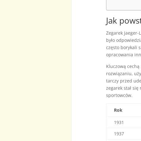
Jak pows
Zegarek Jaeger-
było odpowiedzią
często borykali 
opracowania inn
Kluczową cechą 
rozwiązaniu, uży
tarczy przed ude
zegarek stał się
sportowców.
Rok
1931
1937