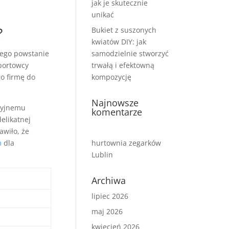
jak je skutecznie
unikać
?
Bukiet z suszonych
kwiatów DIY: jak
jego powstanie
samodzielnie stworzyć
sportowcy
trwałą i efektowną
ło firmę do
kompozycję
Najnowsze
eryjnemu
komentarze
elikatnej
awiło, że
m
dla
hurtownia zegarków
Lublin
Archiwa
lipiec 2026
maj 2026
kwiecień 2026