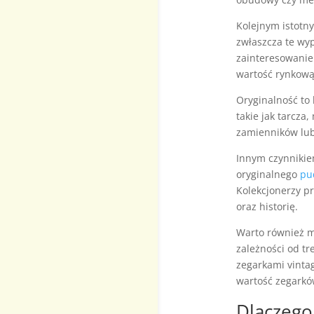
Kolejnym istotn
zwłaszcza te wy
zainteresowanie
wartość rynkową,
Oryginalność to 
takie jak tarcza
zamienników lub
Innym czynnikie
oryginalnego
pu
Kolekcjonerzy p
oraz historię.
Warto również 
zależności od t
zegarkami vintag
wartość zegarkó
Dlaczego