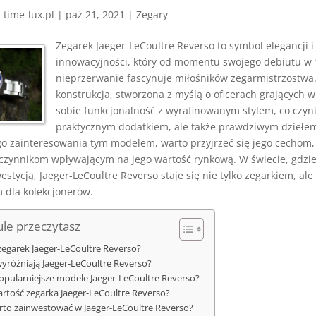
z
time-lux.pl
|
paź 21, 2021
|
Zegary
Zegarek Jaeger-LeCoultre Reverso to symbol elegancji i
innowacyjności, który od momentu swojego debiutu w 
nieprzerwanie fascynuje miłośników zegarmistrzostwa.
konstrukcja, stworzona z myślą o oficerach grających w
sobie funkcjonalność z wyrafinowanym stylem, co czyni 
praktycznym dodatkiem, ale także prawdziwym dziełem
go zainteresowania tym modelem, warto przyjrzeć się jego cechom
czynnikom wpływającym na jego wartość rynkową. W świecie, gdzie
westycją, Jaeger-LeCoultre Reverso staje się nie tylko zegarkiem, al
dla kolekcjonerów.
le przeczytasz
zegarek Jaeger-LeCoultre Reverso?
wyróżniają Jaeger-LeCoultre Reverso?
popularniejsze modele Jaeger-LeCoultre Reverso?
artość zegarka Jaeger-LeCoultre Reverso?
rto zainwestować w Jaeger-LeCoultre Reverso?