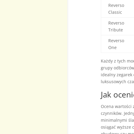
Reverso
Classic
Reverso
Tribute
Reverso
One
Każdy z tych mod
grupy odbiorców.
idealny zegarek 
luksusowych cza
Jak ocen
Ocena wartości 
czynników. Jedn
minimalnymi śla
osiągać wyższe 
obudowy czy me