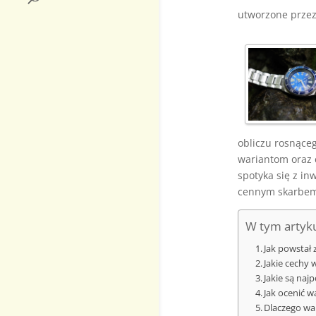
utworzone prze
obliczu rosnące
wariantom oraz 
spotyka się z in
cennym skarbem 
W tym artyku
Jak powstał 
Jakie cechy 
Jakie są naj
Jak ocenić w
Dlaczego wa