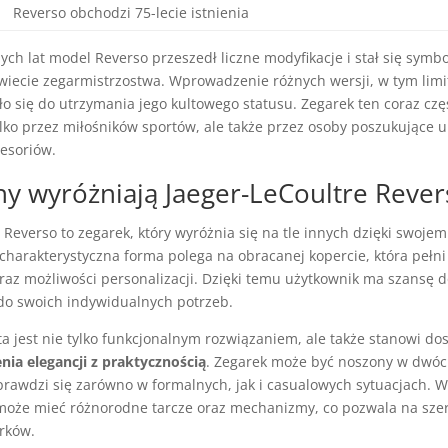
Reverso obchodzi 75-lecie istnienia
ch lat model Reverso przeszedł liczne modyfikacje i stał się sym
iecie zegarmistrzostwa. Wprowadzenie różnych wersji, w tym lim
iło się do utrzymania jego kultowego statusu. Zegarek ten coraz częś
lko przez miłośników sportów, ale także przez osoby poszukujące u
esoriów.
chy wyróżniają Jaeger-LeCoultre Rever
 Reverso to zegarek, który wyróżnia się na tle innych dzięki swoje
 charakterystyczna forma polega na obracanej kopercie, która pełni
oraz możliwości personalizacji. Dzięki temu użytkownik ma szansę 
do swoich indywidualnych potrzeb.
 jest nie tylko funkcjonalnym rozwiązaniem, ale także stanowi do
nia elegancji z praktycznością
. Zegarek może być noszony w dwóc
prawdzi się zarówno w formalnych, jak i casualowych sytuacjach. W
 może mieć różnorodne tarcze oraz mechanizmy, co pozwala na szer
rków.