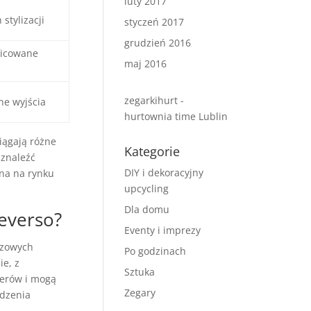
luty 2017
stylizacji
styczeń 2017
grudzień 2016
nicowane
maj 2016
zegarkihurt -
ne wyjścia
hurtownia time Lublin
iągają różne
Kategorie
 znaleźć
DIY i dekoracyjny
ana na rynku
upcycling
Dla domu
Reverso?
Eventy i imprezy
czowych
Po godzinach
ie, z
Sztuka
nerów i mogą
Zegary
odzenia