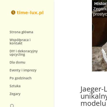
Modne
Histo
Najdro
Jak wy
Zegar
Jak db
Zegark
Zegarki
Zegarki
W świec
Wybór i
Decyzj
Zegarek
Zegarki
dodatki
prostyc
się sym
na jak
rodzaj
Aby móg
prowad
Strona główna
Współpraca i
kontakt
DIY i dekoracyjny
upcycling
Dla domu
Eventy i imprezy
Po godzinach
Sztuka
Jaeger-
unikaln
Zegary
modelu