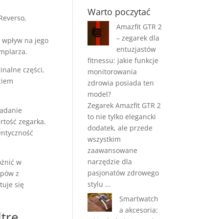
Warto poczytać
Reverso,
Amazfit GTR 2
– zegarek dla
 wpływ na jego
entuzjastów
emplarza.
fitnessu: jakie funkcje
inalne części,
monitorowania
ciem
zdrowia posiada ten
model?
Zegarek Amazfit GTR 2
iadanie
to nie tylko elegancki
artość zegarka.
dodatek, ale przede
entyczność
wszystkim
zaawansowane
narzędzie dla
óżnić w
pasjonatów zdrowego
epów z
stylu …
tuje się
Smartwatch
a akcesoria:
tre