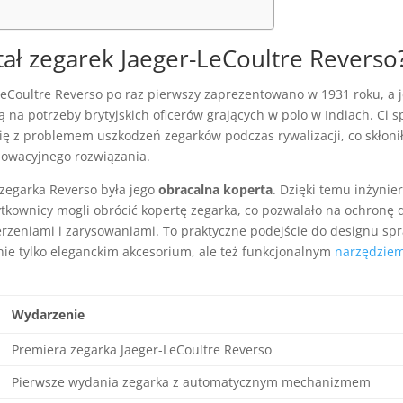
tał zegarek Jaeger-LeCoultre Reverso
LeCoultre Reverso po raz pierwszy zaprezentowano w 1931 roku, a 
 na potrzeby brytyjskich oficerów grających w polo w Indiach. Ci 
się z problemem uszkodzeń zegarków podczas rywalizacji, co skłoni
owacyjnego rozwiązania.
zegarka Reverso była jego
obracalna koperta
. Dzięki temu inżyni
tkownicy mogli obrócić kopertę zegarka, co pozwalało na ochronę d
rzeniami i zarysowaniami. To praktyczne podejście do designu spr
 nie tylko eleganckim akcesorium, ale też funkcjonalnym
narzędzie
Wydarzenie
Premiera zegarka Jaeger-LeCoultre Reverso
Pierwsze wydania zegarka z automatycznym mechanizmem