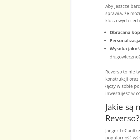
Aby jeszcze bard
sprawia, że możn
kluczowych cech,
Obracana kop
Personalizacj
Wysoka jakoś
długowiecznoś
Reverso to nie t
konstrukcji oraz
łączy w sobie p
inwestujesz w coś
Jakie są
Reverso?
Jaeger-LeCoultr
popularność wśr