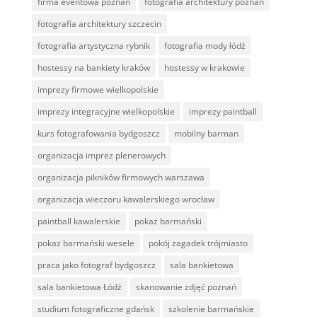
firma eventowa poznań
fotografia architektury poznań
fotografia architektury szczecin
fotografia artystyczna rybnik
fotografia mody łódź
hostessy na bankiety kraków
hostessy w krakowie
imprezy firmowe wielkopolskie
imprezy integracyjne wielkopolskie
imprezy paintball
kurs fotografowania bydgoszcz
mobilny barman
organizacja imprez plenerowych
organizacja pikników firmowych warszawa
organizacja wieczoru kawalerskiego wrocław
paintball kawalerskie
pokaz barmański
pokaz barmański wesele
pokój zagadek trójmiasto
praca jako fotograf bydgoszcz
sala bankietowa
sala bankietowa Łódź
skanowanie zdjęć poznań
studium fotograficzne gdańsk
szkolenie barmańskie