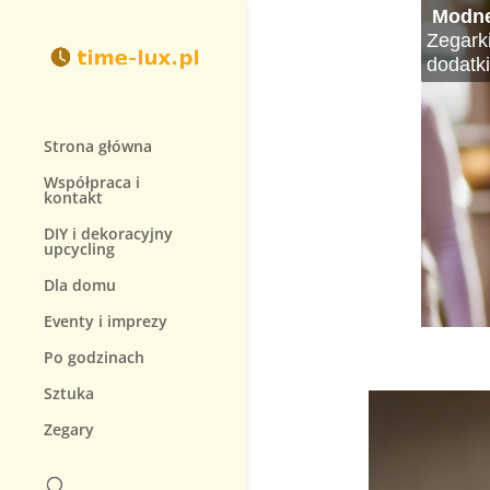
Modne
Histo
Najdro
Jak wy
Zegar
Jak db
Zegark
Zegarki
Zegarki
W świec
Wybór i
Decyzj
Zegarek
Zegarki
dodatki
prostyc
się sym
na jak
rodzaj
Aby móg
prowad
Strona główna
Współpraca i
kontakt
DIY i dekoracyjny
upcycling
Dla domu
Eventy i imprezy
Po godzinach
Sztuka
Zegary