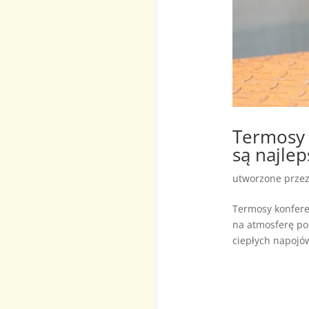
Termosy 
są najlep
utworzone prze
Termosy konferen
na atmosferę pod
ciepłych napojów