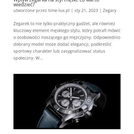
wiedzieć?
utworzone przez
time-lux.pl
|
sty 21, 2023
|
Zegary
Zegarek to nie tylko praktyczny gadżet, ale również
kluczowy element męskiego stylu, który potrafi mówić
o osobowości noszącego go mężczyzny. Odpowiednio
dobrany model może dodać elegancji, podkreślić
sportowy charakter lub zasygnalizować status
społeczny. W...