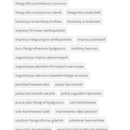
fotografia architektury szczecin
fotografia artystyczna rybnik
fotografia mody łódź
hostessy na bankiety kraków
hostessy w krakowie
imprezy firmowe wielkopolskie
imprezy integracyjne wielkopolskie
imprezy paintball
kurs fotografowania bydgoszcz
mobilny barman
organizacja imprez plenerowych
organizacja pikników firmowych warszawa
organizacja wieczoru kawalerskiego wrocław
paintball kawalerskie
pokaz barmański
pokaz barmański wesele
pokój zagadek trójmiasto
praca jako fotograf bydgoszcz
sala bankietowa
sala bankietowa Łódź
skanowanie zdjęć poznań
studium fotograficzne gdańsk
szkolenie barmańskie
warsztaty barmańskie
warsztaty fotograficzne gdańsk